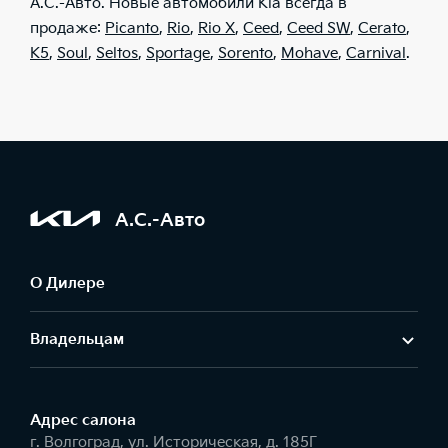
А.С.-Авто. Новые автомобили Kia всегда в
продаже:
Picanto
,
Rio
,
Rio X
,
Ceed
,
Ceed SW
,
Cerato
,
K5
,
Soul
,
Seltos
,
Sportage
,
Sorento
,
Mohave
,
Carnival
.
А.С.-Авто
О Дилере
Владельцам
Адрес салонa
г. Волгоград, ул. Историческая, д. 185Г