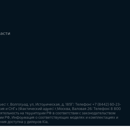
части
 г. Волгоград, ул. Историческая, д. 185Г; Телефон: +7 (8442) 60-23-
я и СНГ» (Фактический адрес: г.Москва, Валовая 26; Телефон: 8 800
ятельность на территории РФ в соответствии с законодательством
ии РФ. Информация о соответствующих моделях и комплектациях и
ния доступна у дилеров Kia.