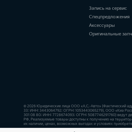
Запись на сервис
Спецпредложения
Аксессуары
Оригинальные зап
© 2026 Юридические лица ООО «А.С.-Авто» (Фактический адрес:
33; ИНН: 3443064792; ОГРН: 1053443065279), ООО «Киа Росси
301 08 80; ИНН: 7728674093; ОГРН: 5087746291760) ведут де
РФ. Реализуемые товары доступны к получению на территор
их наличии, ценах, возможных выгодах и условиях приобрете