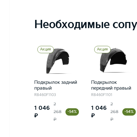
Необходимые сопу
Акция
Акция
Подкрылок задний
Подкрылок
правый
передний правый
R8460F1103
R8460F1101
2
2
1 046
1 046
268
268
-54%
-54%
₽
₽
₽
₽