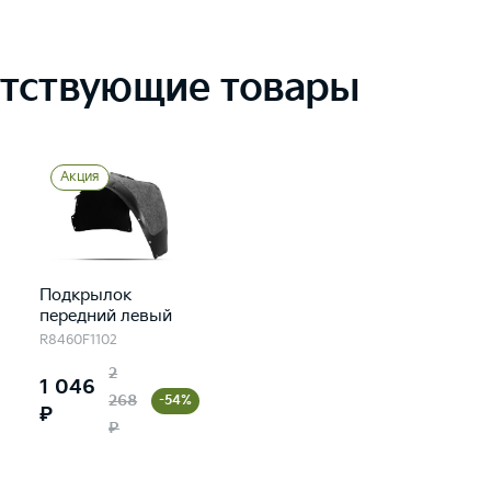
тствующие товары
Акция
Подкрылок
передний левый
R8460F1102
2
1 046
268
-54%
₽
₽